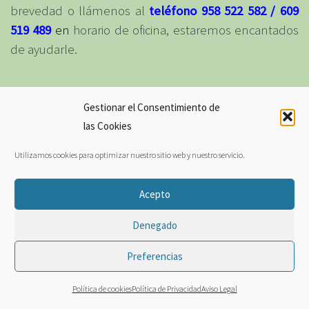
brevedad o llámenos al
teléfono 958 522 582 / 609
519
489
en
horario de oficina, estaremos encantados
de ayudarle.
Nota: Sus datos se
guardarán
con la confidencialidad que marca
Gestionar el Consentimiento de
nuestra política de privacidad
las Cookies
Utilizamos cookies para optimizar nuestro sitio web y nuestro servicio.
Nombre (obligatorio)
Acepto
Denegado
Email (obligatorio)
Preferencias
Política de cookies
Política de Privacidad
Aviso Legal