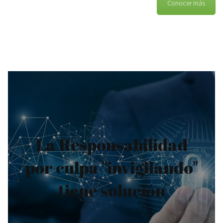
Conocer más
Minimice sus
efectos
implantando
La Responsabilidad
Sistemas
por culpa "invigilando"
Inteligentes de
tiene solución
Análisis y Gestión