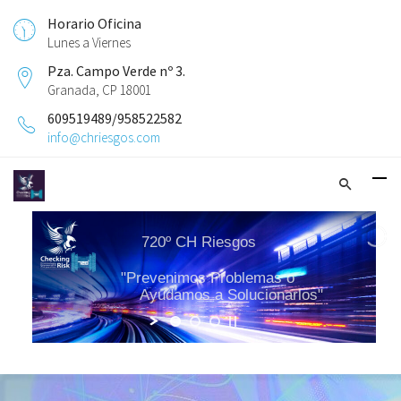
Horario Oficina
Lunes a Viernes
Pza. Campo Verde nº 3.
Granada, CP 18001
609519489/958522582
info@chriesgos.com
Aplicamos Sistemas Inteligentes
720º CH Riesgos
al Análisis y Control del Riesgo
"Prevenimos Problemas o
Detectamos las incidencias generando Medidas Preventivas
Ayudamos a Solucionarlos"
Evitamos la materialización del Riesgo en Tiempo Real
Criminología Preventiva