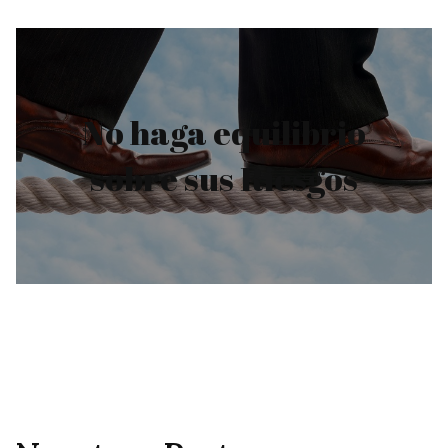
Prevenimos sus
Riesgos o le
No haga equilibrio
ayudamos a
sobre sus Riesgos
solucionarlos