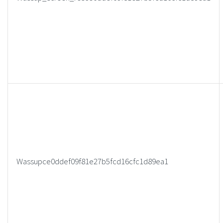
Wassupce0ddef09f81e27b5fcd16cfc1d89ea1